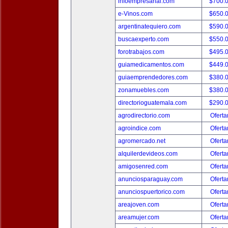
infoempresarial.com
$700.
e-Vinos.com
$650.
argentinatequiero.com
$590.
buscaexperto.com
$550.
forotrabajos.com
$495.
guiamedicamentos.com
$449.
guiaemprendedores.com
$380.
zonamuebles.com
$380.
directorioguatemala.com
$290.
agrodirectorio.com
Oferta
agroindice.com
Oferta
agromercado.net
Oferta
alquilerdevideos.com
Oferta
amigosenred.com
Oferta
anunciosparaguay.com
Oferta
anunciospuertorico.com
Oferta
areajoven.com
Oferta
areamujer.com
Oferta