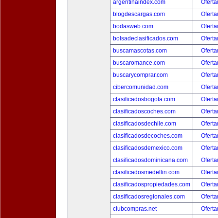
argentinaindex.com
Oferta
blogdescargas.com
Oferta
bodasweb.com
Oferta
bolsadeclasificados.com
Oferta
buscamascotas.com
Oferta
buscaromance.com
Oferta
buscarycomprar.com
Oferta
cibercomunidad.com
Oferta
clasificadosbogota.com
Oferta
clasificadoscoches.com
Oferta
clasificadosdechile.com
Oferta
clasificadosdecoches.com
Oferta
clasificadosdemexico.com
Oferta
clasificadosdominicana.com
Oferta
clasificadosmedellin.com
Oferta
clasificadospropiedades.com
Oferta
clasificadosregionales.com
Oferta
clubcompras.net
Oferta