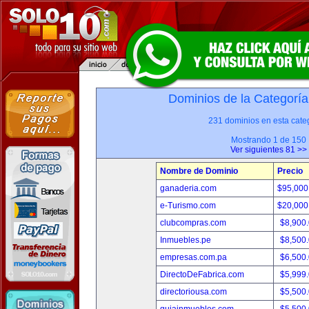
Dominios de la Categoría
231 dominios en esta categ
Mostrando 1 de 150
Ver siguientes 81 >>
Nombre de Dominio
Precio
ganaderia.com
$95,000
e-Turismo.com
$20,000
clubcompras.com
$8,900
Inmuebles.pe
$8,500
empresas.com.pa
$6,500
DirectoDeFabrica.com
$5,999
directoriousa.com
$5,500