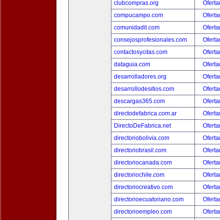
clubcompras.org
Oferta
compucampo.com
Oferta
comunidadit.com
Oferta
consejosprofesionales.com
Oferta
contactosycitas.com
Oferta
dataguia.com
Oferta
desarrolladores.org
Oferta
desarrollodesitios.com
Oferta
descargas365.com
Oferta
directodefabrica.com.ar
Oferta
DirectoDeFabrica.net
Oferta
directoriobolivia.com
Oferta
directoriobrasil.com
Oferta
directoriocanada.com
Oferta
directoriochile.com
Oferta
directoriocreativo.com
Oferta
directorioecuatoriano.com
Oferta
directorioempleo.com
Oferta