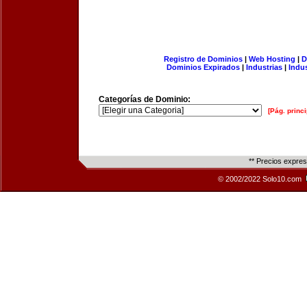
Registro de Dominios
|
Web Hosting
|
D
Dominios Expirados
|
Industrias
|
Indu
Categorías de Dominio:
[Pág. princi
** Precios expre
© 2002/2022 Solo10.com