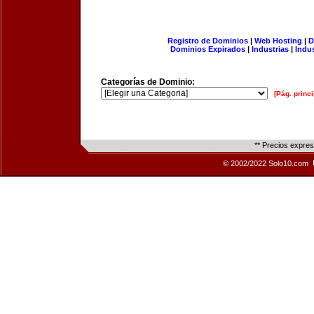
Registro de Dominios
|
Web Hosting
|
D
Dominios Expirados
|
Industrias
|
Indu
Categorías de Dominio:
[Pág. princi
** Precios expre
© 2002/2022 Solo10.com