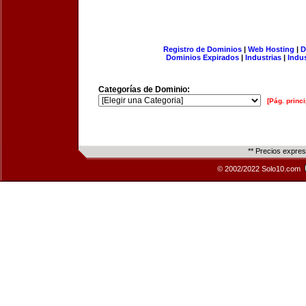
Registro de Dominios
|
Web Hosting
|
D
Dominios Expirados
|
Industrias
|
Indu
Categorías de Dominio:
[Pág. princi
** Precios expre
© 2002/2022 Solo10.com