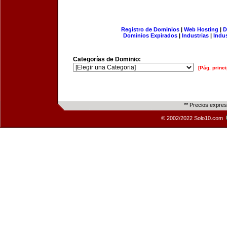
Registro de Dominios
|
Web Hosting
|
D
Dominios Expirados
|
Industrias
|
Indu
Categorías de Dominio:
[Pág. princi
** Precios expre
© 2002/2022 Solo10.com