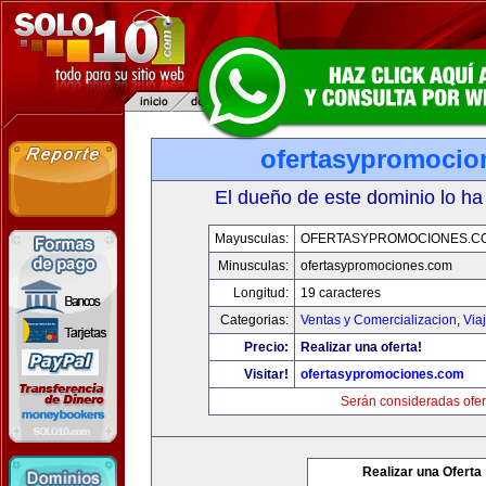
ofertasypromocio
El dueño de este dominio lo ha
Mayusculas:
OFERTASYPROMOCIONES.C
Minusculas:
ofertasypromociones.com
Longitud:
19 caracteres
Categorias:
Ventas y Comercializacion
,
Via
Precio:
Realizar una oferta!
Visitar!
ofertasypromociones.com
Serán consideradas ofer
Realizar una Oferta