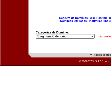
Registro de Dominios
|
Web Hosting
|
D
Dominios Expirados
|
Industrias
|
Indu
Categorías de Dominio:
[Pág. princi
** Precios expre
© 2002/2022 Solo10.com